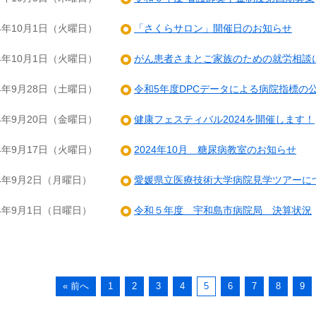
24年10月1日（火曜日）
「さくらサロン」開催日のお知らせ
24年10月1日（火曜日）
がん患者さまとご家族のための就労相談
24年9月28日（土曜日）
令和5年度DPCデータによる病院指標の
24年9月20日（金曜日）
健康フェスティバル2024を開催します！
24年9月17日（火曜日）
2024年10月 糖尿病教室のお知らせ
24年9月2日（月曜日）
愛媛県立医療技術大学病院見学ツアーに
24年9月1日（日曜日）
令和５年度 宇和島市病院局 決算状況
« 前へ
1
2
3
4
5
6
7
8
9