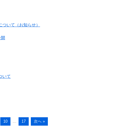
について（お知らせ）
公開
ついて
10
…
17
次へ »