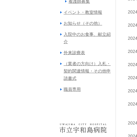
看護師募集
20
イベント・教室情報
お知らせ（その他）
20
入院中のお食事、献立紹
20
介
20
外来診療表
（業者の方向け）入札・
20
契約関連情報・その他申
20
請書式
職員専用
20
20
20
20