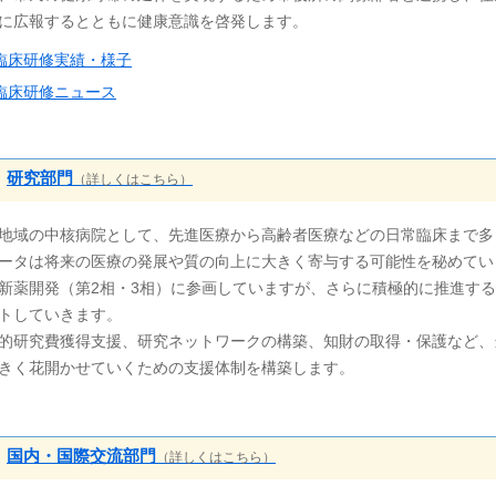
に広報するとともに健康意識を啓発します。
臨床研修実績・様子
臨床研修ニュース
研究部門
（詳しくはこちら）
地域の中核病院として、先進医療から高齢者医療などの日常臨床まで多
ータは将来の医療の発展や質の向上に大きく寄与する可能性を秘めてい
新薬開発（第2相・3相）に参画していますが、さらに積極的に推進す
トしていきます。
的研究費獲得支援、研究ネットワークの構築、知財の取得・保護など、
きく花開かせていくための支援体制を構築します。
国内・国際交流部門
（詳しくはこちら）