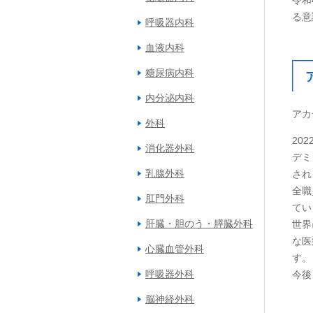
令和
る意
呼吸器内科
血液内科
糖尿病内科
内分泌内科
アカ
外科
20
消化器外科
デミ
乳腺外科
され
全職
肛門外科
てい
肝臓・胆のう・膵臓外科
世界
な医
心臓血管外科
す。
呼吸器外科
今後
脳神経外科