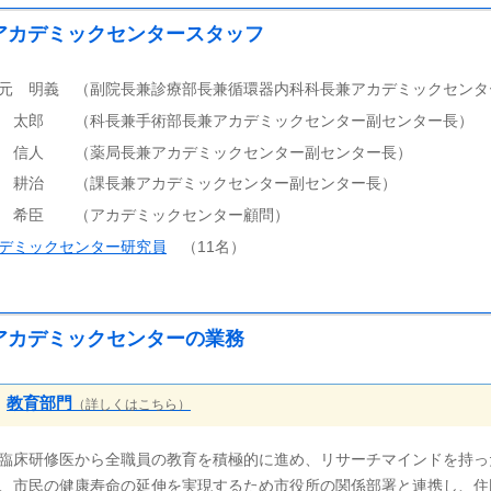
アカデミックセンタースタッフ
元 明義 （副院長兼診療部長兼循環器内科科長兼アカデミックセン
 太郎 （科長兼手術部長兼アカデミックセンター副センター長）
 信人 （薬局長兼アカデミックセンター副センター長）
 耕治 （課長兼アカデミックセンター副センター長）
 希臣 （アカデミックセンター顧問）
デミックセンター研究員
（11名）
アカデミックセンターの業務
教育部門
（詳しくはこちら）
臨床研修医から全職員の教育を積極的に進め、リサーチマインドを持っ
、市民の健康寿命の延伸を実現するため市役所の関係部署と連携し、住