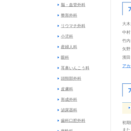
脳・血管外科
整形外科
大木
リウマチ外科
中村
小児科
竹内
産婦人科
矢野
眼科
濱田
アカ
耳鼻いんこう科
頭頸部外科
皮膚科
形成外科
泌尿器科
歯科口腔外科
初期
また