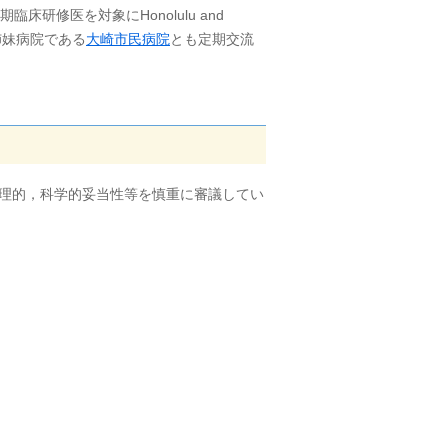
床研修医を対象にHonolulu and
また，姉妹病院である
大崎市民病院
とも定期交流
理的，科学的妥当性等を慎重に審議してい