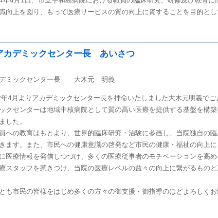
4年4月1日、市立宇和島病院における職員の臨床研究、研修及び教育
識向上を図り、もって医療サービスの質の向上に資することを目的とし
アカデミックセンター長 あいさつ
デミックセンター長 大木元 明義
22年4月よりアカデミックセンター長を拝命いたしました大木元明義で
ックセンターは地域中核病院として質の高い医療を提供する基盤を構築
ました。
員への教育はもとより、世界的臨床研究・治験に参画し、当院独自の臨
きます。また、市民への健康意識の啓発など市民の健康・福祉の向上に
に医療情報を発信しつづけ、多くの医療従事者のモチベーションを高め
療スタッフを惹きつけ、当院の医療レベルの益々の向上に繋がるものと
とも市民の皆様をはじめ多くの方々の御支援・御指導のほどよろしくお