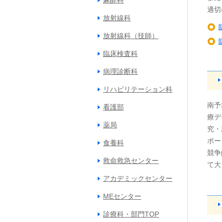
麻酔科
適切
放射線科
放射線科（技師）
臨床検査科
病理診断科
リハビリテーション科
南予
看護部
療デ
薬局
究・
ポー
食養科
競争
救命救急センター
て大
アカデミックセンター
MEセンター
診療科・部門TOP