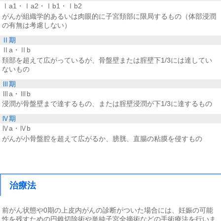
Ⅰa1・Ⅰa2・Ⅰb1・Ⅰb2
がんが組織学的あるいは肉眼的に子宮頚部に限局するもの（体部浸潤
の有無は考慮しない）
Ⅱ期
Ⅱa・Ⅱb
頚部を超えて広がっているが、骨盤壁または腟壁下1/3には達してい
ないもの
Ⅲ期
Ⅲa・Ⅲb
浸潤が骨盤壁まで達するもの、または腟壁浸潤が下1/3に達するもの
Ⅳ期
Ⅳa・Ⅳb
がんが小骨盤腔を超えて広がるか、膀胱、直腸の粘膜を侵すもの
治療法
前がん状態や0期の上皮内がんの診断がついた場合には、妊娠の可能
性を残すための円錐切除術や単純子宮全摘術などの手術療法を行いま