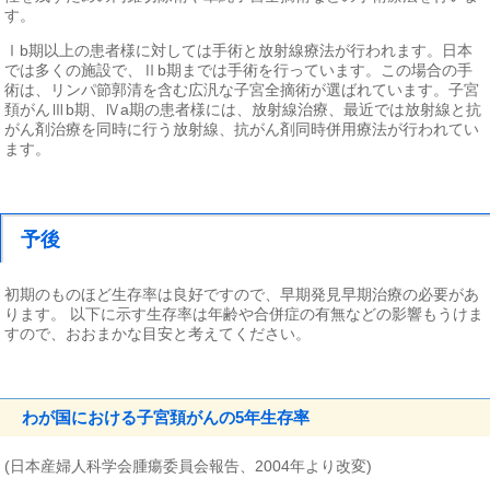
す。
Ⅰb期以上の患者様に対しては手術と放射線療法が行われます。日本
では多くの施設で、Ⅱb期までは手術を行っています。この場合の手
術は、リンパ節郭清を含む広汎な子宮全摘術が選ばれています。子宮
頚がんⅢb期、Ⅳa期の患者様には、放射線治療、最近では放射線と抗
がん剤治療を同時に行う放射線、抗がん剤同時併用療法が行われてい
ます。
予後
初期のものほど生存率は良好ですので、早期発見早期治療の必要があ
ります。 以下に示す生存率は年齢や合併症の有無などの影響もうけま
すので、おおまかな目安と考えてください。
わが国における子宮頚がんの5年生存率
(日本産婦人科学会腫瘍委員会報告、2004年より改変)