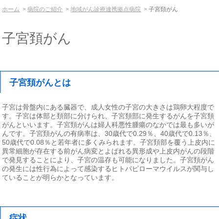
ホーム
病院のご紹介
地域がん診療連携拠点病院
子宮頚がん
子宮頚がん
子宮頚がんとは
子宮は骨盤内にある臓器で、成人女性の子宮の大きさは鶏卵大程度で
す。子宮は体部と頚部に分けられ、子宮頚部に発生するがんを子宮頚
がんといいます。子宮頚がんは婦人科悪性腫瘍のなかでは最も多いが
んです。子宮頚がんの有病率は、30歳代で0.29％、40歳代で0.13％、
50歳代で0.08％と若年者に多くみられます。子宮頚部を覆う上皮内に
異常細胞が存在する前がん病変とよばれる異形成や上皮内がんの段階
で発見することにより、子宮の温存も可能になりました。子宮頚がん
の発生には性行為によって感染するヒトパピローマウイルスが関与し
ていることが明らかとなっています。
症状