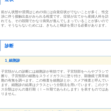
前がん状態や浸潤はじめの頃には自覚症状がでないことが多く、性交
渉に伴う接触出血がみられる程度です。症状が出てから産婦人科を訪
れても、その段階でかなり病気が進んでしまっていることが多いので
す。そうならないためには、きちんと検診を受ける必要があります。
診断
1_細胞診
子宮頚がんの診断には細胞診が有効です。子宮頚部をへらやブラシで
擦り、子宮頸部の細胞をスライドガラスに塗り付け、顕微鏡で異常細
胞の有無を調べます。この検査を細胞診とか、スメア検査と呼んでい
ます。細胞診の結果はクラスという分類法を用いています。このクラ
ス分類はがんの進行期（Ⅰ～Ⅳ期であらわします）を表すものではあ
りません。