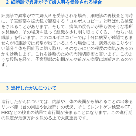
2_細胞診で異常がでて婦人科を受診される場合
細胞診で異常がでて婦人科を受診される場合、細胞診の再検査と同時
に、子宮頸部を拡大鏡で観察する「コルポスコピー」と呼ばれる検査
をされることがあります。そして、病気の度合いが最も強そうな場所
を見極め、その場所を狙って組織を少し削り取ってくる、「ねらい組
織診」を行います。このコルポスコピーでは十分に病変が確認できま
せんが細胞診では異常が出ているような場合には、病気の起こりやす
い部分全体を円錐形に切り取り、そのなかにどの程度の病気があるの
かを診断します。これを診断のための円錐切除術と言います。このよ
うな段階を経て、子宮頚部の初期がんや前がん病変は診断されるので
す。
3_進行したがんについて
進行したがんについては、内診や、体の表面から触れることの出来る
リンパ節（首の周囲や鼠径部）の状況、そしてレントゲン検査やCT、
MRIなどの検査の結果で進行期が決まることになります。この進行期
の決定が治療方針を決める上で大変重要です。