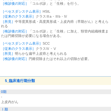
「コルポ診」と「生検」を行う。
HSIL
クラスⅢa・Ⅲb・Ⅳ
中等度異形成・高度異形成・上皮内癌（早期がん）と考えら
れる
「コルポ診」と「生検」に加え、頸管内組織検査ま
たは円錐切除が必要になる場合がある。
SCC
クラスⅣ・Ⅴ
明らかな扁平上皮癌と考えられる
円錐切除またはそれ以上の切除が必要。
5_臨床進行期分類
0期
-
上皮内がん
Ⅰ期