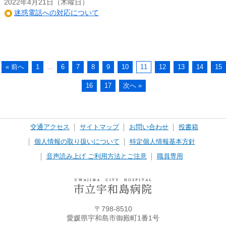
2022年4月21日（木曜日）
迷惑電話への対応について
« 前へ
1
…
6
7
8
9
10
11
12
13
14
15
16
17
次へ »
交通アクセス
サイトマップ
お問い合わせ
投書箱
個人情報の取り扱いについて
特定個人情報基本方針
音声読み上げ ご利用方法とご注意
職員専用
〒798-8510
愛媛県宇和島市御殿町1番1号