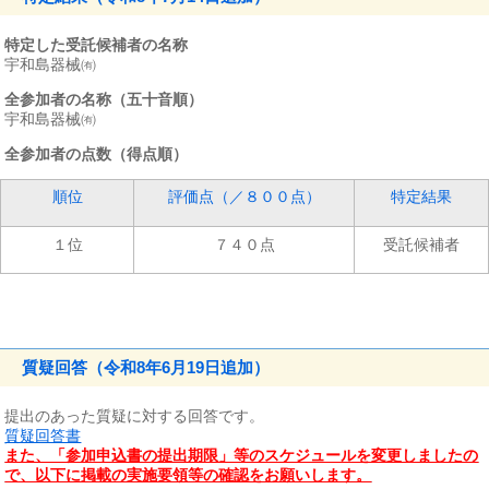
特定した受託候補者の名称
宇和島器械㈲
全参加者の名称（五十音順）
宇和島器械㈲
全参加者の点数（得点順）
順位
評価点（／８００点）
特定結果
１位
７４０点
受託候補者
質疑回答（令和8年6月19日追加）
提出のあった質疑に対する回答です。
質疑回答書
また、「参加申込書の提出期限」等のスケジュールを変更しましたの
で、以下に掲載の実施要領等の確認をお願いします。