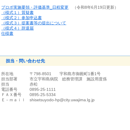
プロポ実施要領・評価基準_日程変更
（令和8年6月19日更新）
（様式１）質疑書
（様式２）参加申込書
（様式３）提案書等の提出について
（様式４）辞退届
仕様書
担当・問い合わせ先
所在地 〒798-8501 宇和島市御殿町1番1号
担当部署 市立宇和島病院 総務管理課 施設用度係
担当 赤松
電話番号 0895-25-1111
ＦＡＸ番号 0895-25-5334
Ｅ－ｍａｉｌ shisetsuyodo-hp@city.uwajima.lg.jp