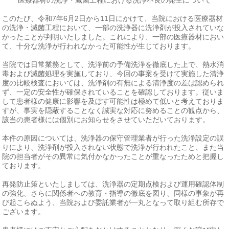
このたび、令和7年6月2日から11日にかけて、当院における医療器材
の洗浄・滅菌工程において、一部の洗浄器に洗浄剤が投入されていな
かったことが判明いたしました。これにより、一部の医療器材におい
て、十分な洗浄が行われなかった可能性が生じております。
当院では日常業務として、洗浄前の予備洗浄を徹底した上で、熱水消
毒および滅菌処理を実施しており、今回の事案を受けて実施した清浄
度の比較検査においては、洗浄剤の有無による清浄度の差は認められ
ず、一定の安全性が確保されていることを確認しております。従いま
して患者様の健康に影響を及ぼす可能性は極めて低いと考えておりま
すが、事実を隠蔽することなく誠実な対応に努めることの観点から、
該当の患者様には個別にお知らせをさせていただいております。
本件の原因については、洗浄器の保守管理業者が行った洗浄設定の誤
りにより、洗浄剤が投入されない状態で洗浄が行われたこと、また当
院の担当者がその異常に気付かなかったことが重なったためと把握し
ております。
再発防止策といたしましては、洗浄器の定期点検および運用確認体制
の強化、さらに関係者への教育・指導の徹底を図り、同様の事象が再
び起こらぬよう、当院および委託業者が一丸となって取り組む所存で
ございます。