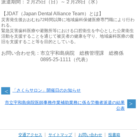
派遣期間：２月25日（日）～２月28日（水）
【JDAT（Japan Dental Alliance Team）とは】
災害発生後おおむね72時間以降に地域歯科保健医療専門職により行わ
れる。
緊急災害歯科医療や避難所等における口腔衛生を中心とした公衆衛生
活動を支援することを通じて被災者の健康を守り、地域歯科医療の復
旧を支援すること等を目的としている。
お問い合わせ先：市立宇和島病院 総務管理課 総務係
0895-25-1111（代表）
「さくらサロン」開催日のお知らせ
市立宇和島病院医師事務作業補助業務に係る労働者派遣の結果
公表
交通アクセス
サイトマップ
お問い合わせ
投書箱