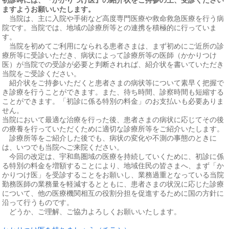
ますようお願いいたします。
当院は、主に入院や手術など高度専門医療や救命救急医療を行う病
院です。当院では、地域の診療所等との連携を積極的に行っていま
す。
当院を初めてご利用になられる患者さまは、まず初めにご近所の診
療所等に受診いただき、病状によって診療所等の医師（かかりつけ
医）が当院での受診が必要と判断されれば、紹介状を書いていただき
当院をご受診ください。
紹介状をご持参いただくと患者さまの病状等について素早く把握で
き診療を行うことができます。また、待ち時間、診察時間も短縮する
ことができます。「初診に係る特別の料金」のお支払いも必要ありま
せん。
当院において最適な治療を行った後、患者さまの病状に応じてその後
の療養を行っていただくために適切な診療所等をご紹介いたします。
診療所等をご紹介した後でも、病状の変化や不測の事態のときに
は、いつでも当院へご来院ください。
今回の改定は、宇和島圏域の医療を持続していくために、初診に係
る特別の料金を増額することにより、地域住民の皆さまへ、まず「か
かりつけ医」を受診することをお願いし、業務過重となっている当院
勤務医師の業務量を軽減するとともに、患者さまの状況に応じた診療
について、他の医療機関相互の役割分担を促進するために国の方針に
沿って行うものです。
どうか、ご理解、ご協力よろしくお願いいたします。