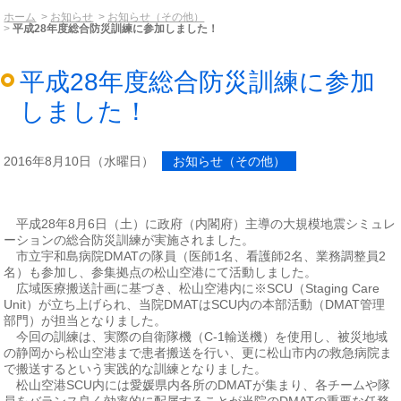
ホーム
お知らせ
お知らせ（その他）
平成28年度総合防災訓練に参加しました！
平成28年度総合防災訓練に参加
しました！
2016年8月10日（水曜日）
お知らせ（その他）
平成28年8月6日（土）に政府（内閣府）主導の大規模地震シミュレ
ーションの総合防災訓練が実施されました。
市立宇和島病院DMATの隊員（医師1名、看護師2名、業務調整員2
名）も参加し、参集拠点の松山空港にて活動しました。
広域医療搬送計画に基づき、松山空港内に※SCU（Staging Care
Unit）が立ち上げられ、当院DMATはSCU内の本部活動（DMAT管理
部門）が担当となりました。
今回の訓練は、実際の自衛隊機（C-1輸送機）を使用し、被災地域
の静岡から松山空港まで患者搬送を行い、更に松山市内の救急病院ま
で搬送するという実践的な訓練となりました。
松山空港SCU内には愛媛県内各所のDMATが集まり、各チームや隊
員をバランス良く効率的に配属することが当院のDMATの重要な任務