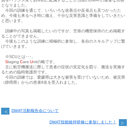
となりました。
今回の訓練を通じて、いろいろな改善点や反省点も見つかったた
め、今後も来るべき時に備え、十分な災害意識と準備をしていきたい
と思います。
訓練中の写真も掲載したいのですが、空港の機密保持のため掲載す
ることができません。
今後もこのような訓練に積極的に参加し、各自のスキルアップに繋
げていきます。
※SCUとは･･･。
S
taging
C
are
U
nitの略です。
主に航空機搬送に際して患者の症状の安定化を図り、搬送を実施す
るための臨時救護所です。
今回の訓練では、愛媛県は大きな被害を受けていないため、被災県
（静岡県）からの患者8名を受入れました。
DMAT活動報告会について
DMAT技能維持研修に参加しました！